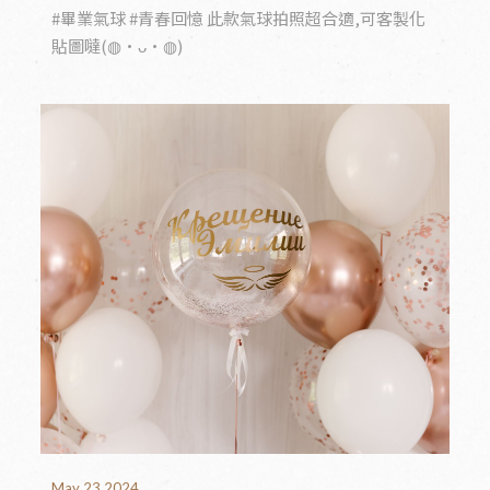
#畢業氣球 #青春回憶 此款氣球拍照超合適,可客製化
貼圖噠(◍•ᴗ•◍)
May 23,2024