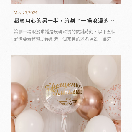
May 23,2024
超級用心的另一半，策劃了一場浪漫的求
婚儀式
策劃一場浪漫求婚是展現深情的關鍵時刻，以下五個
必備要素將幫助你創造一個完美的求婚場景，讓這一
刻永生難忘，搭配夢幻的編織小愛心讓現場氛圍感
UPUP