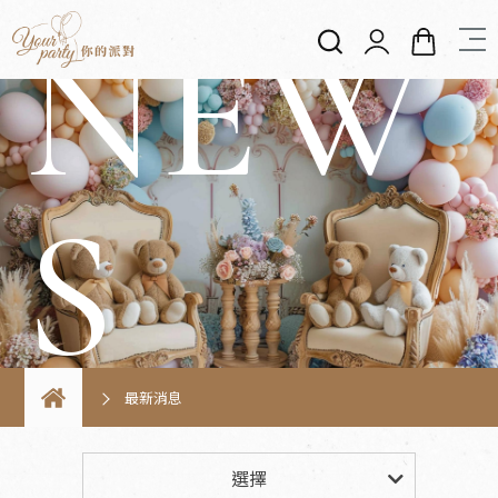
NEW
專屬你的派對
外送氣球
S
外送花束
外送背板
最新消息
外送材料
最新消息
選擇