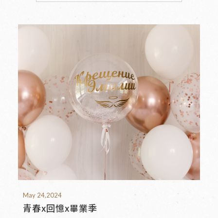
佈置範例
Ｑ＆Ａ
聯絡我們
May 24,2024
青春x回憶x畢業季