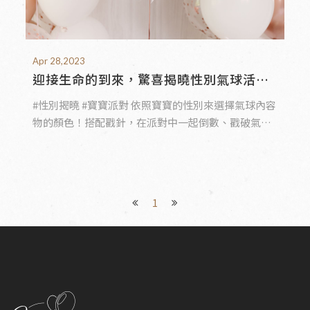
Apr 28,2023
迎接生命的到來，驚喜揭曉性別氣球活潑
熱銷中
#性別揭曉 #寶寶派對 依照寶寶的性別來選擇氣球內容
物的顏色！搭配戳針，在派對中一起倒數、戳破氣球
超歡樂！
1