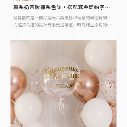
韓系奶茶暖棕系色調，搭配霧金簡約字樣
背板設計，讓開幕儀式質感翻倍
開幕儀式是一個品牌展示其風格和理念的最佳時刻，
而選擇合適的設計元素更是讓這一時刻錦上添花的重
要一環。在此，我們引入了韓系奶茶暖棕系色調和霧
金簡約字樣背板設計，讓開幕儀式的質感提升到了一
個全新的高度。